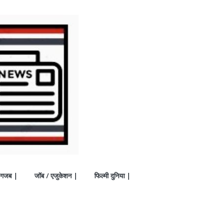
गजब |
जॉब / एजुकेशन |
फिल्मी दुनिया |