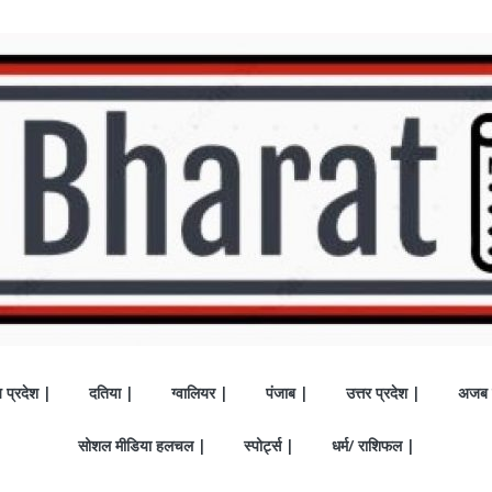
य प्रदेश |
दतिया |
ग्वालियर |
पंजाब |
उत्तर प्रदेश |
अजब 
सोशल मीडिया हलचल |
स्पोर्ट्स |
धर्म/ राशिफल |