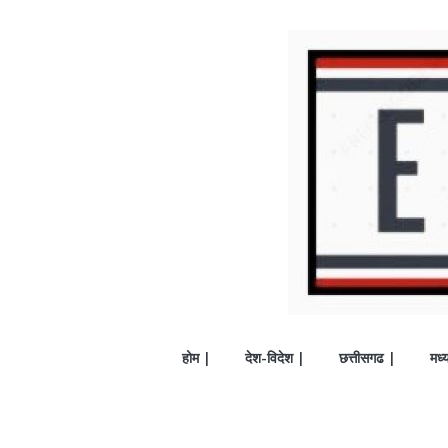
होम |
देश-विदेश |
छत्तीसगढ |
मध्