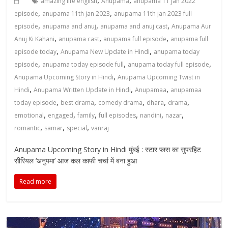
amazing life english
Anupama
anupama 11 jan 2022
,
,
episode
anupama 11th jan 2023
anupama 11th jan 2023 full
,
,
,
episode
anupama and anuj
anupama and anuj cast
Anupama Aur
,
,
,
Anuj Ki Kahani
anupama cast
anupama full episode
anupama full
,
,
episode today
Anupama New Update in Hindi
anupama today
,
,
,
episode
anupama today episode full
anupama today full episode
,
Anupama Upcoming Story in Hindi
Anupama Upcoming Twist in
,
,
,
Hindi
Anupama Written Update in Hindi
Anupamaa
anupamaa
,
,
,
,
,
today episode
best drama
comedy drama
dhara
drama
,
,
,
,
,
,
emotional
engaged
family
full episodes
nandini
nazar
,
,
,
romantic
samar
special
vanraj
Anupama Upcoming Story in Hindi मुंबई : स्टार प्लस का सुपरहिट
सीरियल ‘अनुपमा’ आज कल काफी चर्चा में बना हुआ
Read more