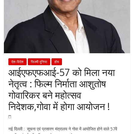
Sports,
business,
film
and
Entertainment.
EBharatNews
पर
पढ़ें
ताजा
देश-विदेश
फिल्मी दुनिया
होम
समाचार
आईएफएफआई-57 को मिला नया
देश
नेतृत्व : फिल्म निर्माता आशुतोष
और
दुनिया
गोवारिकर बने महोत्सव
से,
निदेशक,गोवा में होगा आयोजन !
जाने
व्यापार,
बॉलीवुड,
खेल
नई दिल्ली : सूचना एवं प्रसारण मंत्रालय ने गोवा में आयोजित होने वाले 57वें
और