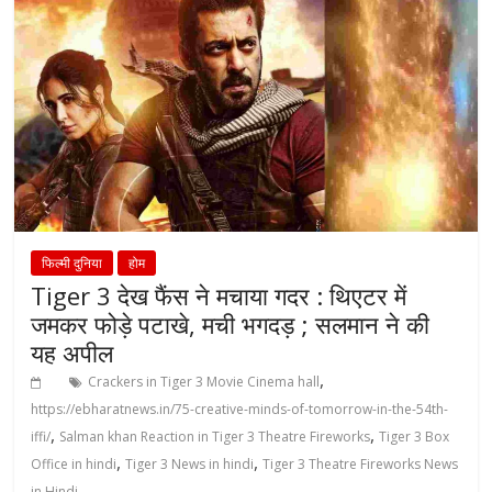
फिल्मी दुनिया
होम
Tiger 3 देख फैंस ने मचाया गदर : थिएटर में
जमकर फोड़े पटाखे, मची भगदड़ ; सलमान ने की
यह अपील
,
Crackers in Tiger 3 Movie Cinema hall
https://ebharatnews.in/75-creative-minds-of-tomorrow-in-the-54th-
,
,
iffi/
Salman khan Reaction in Tiger 3 Theatre Fireworks
Tiger 3 Box
,
,
Office in hindi
Tiger 3 News in hindi
Tiger 3 Theatre Fireworks News
in Hindi