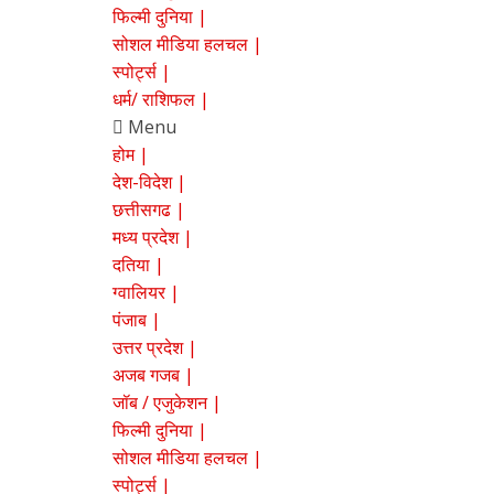
Entertainment.
फिल्मी दुनिया |
EBharatNews
सोशल मीडिया हलचल |
पर
स्पोर्ट्स |
पढ़ें
धर्म/ राशिफल |
ताजा
Menu
समाचार
होम |
देश
देश-विदेश |
और
छत्तीसगढ |
दुनिया
मध्य प्रदेश |
से,
दतिया |
जाने
ग्वालियर |
व्यापार,
पंजाब |
बॉलीवुड,
उत्तर प्रदेश |
खेल
अजब गजब |
और
जॉब / एजुकेशन |
राजनीति
फिल्मी दुनिया |
के
सोशल मीडिया हलचल |
ख़बरें
स्पोर्ट्स |