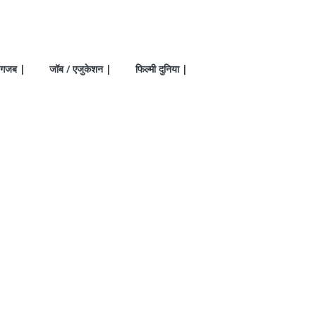
गजब |
जॉब / एजुकेशन |
फिल्मी दुनिया |