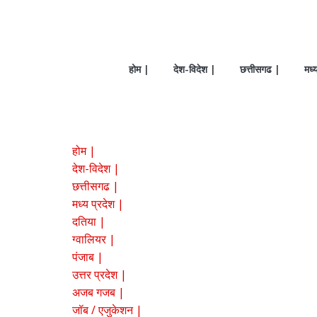
Skip
to
content
ebharatnews
होम |
देश-विदेश |
छत्तीसगढ |
मध्
ebharatnews-
पर
पढ़ें
(हिंदी
होम |
समाचार),
देश-विदेश |
Latest
छत्तीसगढ |
news
मध्य प्रदेश |
in
hindi,
दतिया |
World,
ग्वालियर |
Sports,
पंजाब |
business,
उत्तर प्रदेश |
film
अजब गजब |
and
जॉब / एजुकेशन |