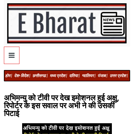
होम |
देश-विदेश |
छत्तीसगढ |
मध्य प्रदेश |
दतिया |
ग्वालियर |
पंजाब |
उत्तर प्रदेश |
अज
अभिमन्यु को टीवी पर देख इमोशनल हुई अक्षु,
रिपोर्टर के इस सवाल पर अभी ने की उसकी
पिटाई