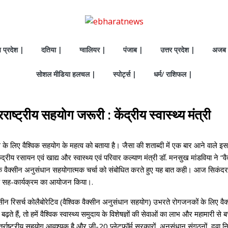
य प्रदेश |
दतिया |
ग्वालियर |
पंजाब |
उत्तर प्रदेश |
अजब 
सोशल मीडिया हलचल |
स्पोर्ट्स |
धर्म/ राशिफल |
ाष्ट्रीय सहयोग जरूरी : केंद्रीय स्वास्थ्य मंत्री
िए वैश्‍विक सहयोग के महत्‍व को बताया है। जैसा की शताब्‍दी में एक बार आने वाले इस सा
्रीय रसायन एवं खाद्य और स्‍वास्‍थ्‍य एवं परिवार कल्‍याण मंत्री डॉ. मनसुख मांडविया ने “
वैक्सीन अनुसंधान सहयोगात्मक चर्चा को संबोधित करते हुए यह बात कही। आज सिकंदराबाद 
 एक सह-कार्यक्रम का आयोजन किया।.
‍सीन रिसर्च कोलैबोरेटिव (वैश्‍विक वैक्‍सीन अनुसंधान सहयोग) उभरते रोगजनकों के लिए व
़ते हैं, तो हमें वैश्‍विक स्‍वास्‍थ्‍य समुदाय के विशेषज्ञों की सेवाओं का लाभ और महामारी 
्राष्‍ट्रीय सहयोग आवश्‍यक है और जी-20 प्‍लेटफॉर्म सरकारों, अनुसंधान संगठनों, दवा नि