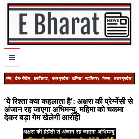
होम |
देश-विदेश |
छत्तीसगढ |
मध्य प्रदेश |
दतिया |
ग्वालियर |
पंजाब |
उत्तर प्रदेश |
अज
‘ये रिश्ता क्या कहलाता है’: अक्षरा की प्रेग्नेंसी से
अंजान रह जाएगा अभिमन्यु, महिमा को चकमा
देकर बड़ा गेम खेलेगी आरोही