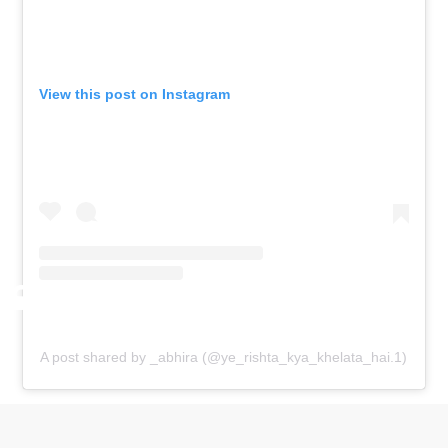
View this post on Instagram
A post shared by _abhira (@ye_rishta_kya_khelata_hai.1)