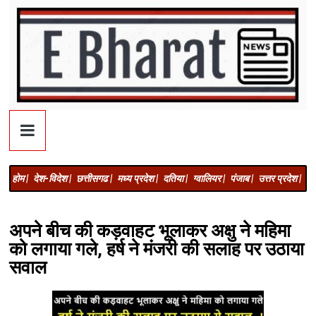
होम |
देश-विदेश |
छत्तीसगढ |
मध्य प्रदेश |
दतिया |
ग्वालियर |
पंजाब |
उत्तर प्रदेश |
अज
अपने बीच की कड़वाहट भूलाकर अक्षु ने महिमा
को लगाया गले, हर्ष ने मंजरी की सलाह पर उठाया
सवाल