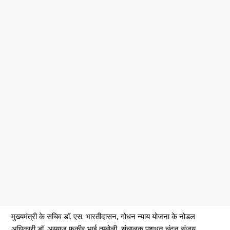
मुख्यमंत्री के सचिव डॉ. एस. भारतीदासन, गोधन न्याय योजना के नोडल
अधिकारी डॉ. अय्याज फकीर भाई तम्बोली, संचालक पशुधन चंदन संजय