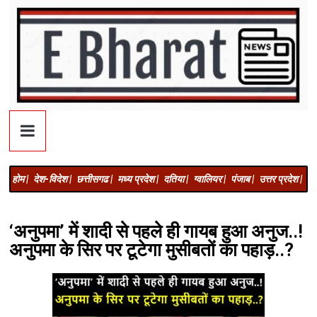
होम |
देश-विदेश |
छत्तीसगढ |
मध्य प्रदेश |
दतिया |
ग्वालियर |
पंजाब |
उत्तर प्रदेश |
अज
‘अनुपमा’ में शादी से पहले ही गायब हुआ अनुज..!
अनुपमा के सिर पर टूटेगा मुसीबतों का पहाड़..?