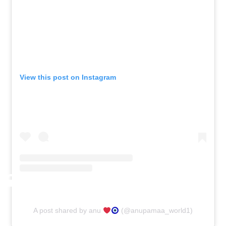
View this post on Instagram
A post shared by anu
(@anupamaa_world1)