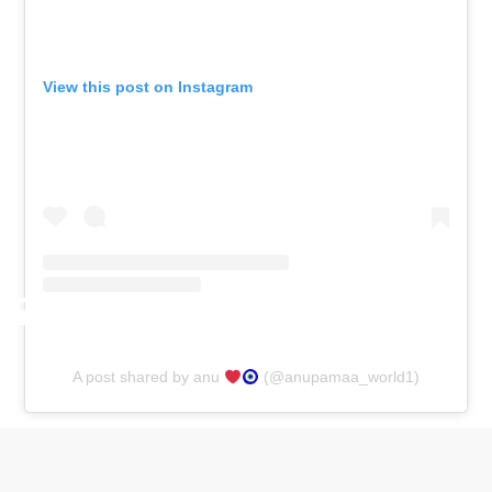
View this post on Instagram
A post shared by anu
(@anupamaa_world1)