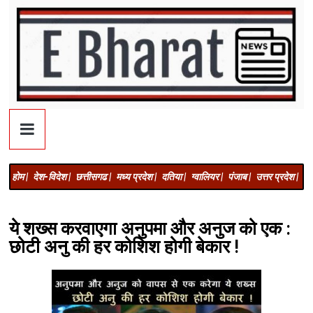
होम |
देश-विदेश |
छत्तीसगढ |
मध्य प्रदेश |
दतिया |
ग्वालियर |
पंजाब |
उत्तर प्रदेश |
अज
ये शख्स करवाएगा अनुपमा और अनुज को एक :
छोटी अनु की हर कोशिश होगी बेकार !