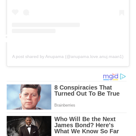
A post shared by Anupama (@anupama.love.anuj.maan1)