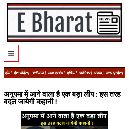
होम |
देश-विदेश |
छत्तीसगढ |
मध्य प्रदेश |
दतिया |
ग्वालियर |
पंजाब |
उत्तर प्रदेश |
अज
अनुपमा में आने वाला है एक बड़ा लीप : इस तरह
बदल जायेगी कहानी !