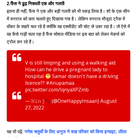
2.फैंस ने ढूढ़ निकाली एक और गलती
इतना ही नहीं, फैंस ने एक और बड़ी गलती को भी पकड़ लिया है। शो के एक सीन
में ​​वनराज को कार चलाते हुए दिखाया गया है। लेकिन वनराज मौजूदा ट्रैक में
वॉकर के सहारे चल रहे है क्योंकि वह एक्सीडेंट की चोट से उबर रहा है। तो ऐसे में
वह कैसे गाड़ी चला रहा है फैंस सोशल मीडिया पर इस बात को लेकर मेकर्स को
ट्रोल कर रहे हैं।
V is still limping and using a walking aid.
How can he drive a pregnant lady to
hospital
Samar doesn't have a driving
licence??
#Anupamaa
pic.twitter.com/IqnyaXPZmb
— 𝙽𝚒𝚗𝚓
(@OneHappyInsaan)
August
27, 2022
यह भी पढ़ें:
गणेश चतुर्थी के लिए अनुज ने शाह परिवार को किया इन्वाइट, लीला