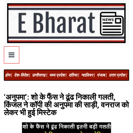
होम |
देश-विदेश |
छत्तीसगढ |
मध्य प्रदेश |
दतिया |
ग्वालियर |
पंजाब |
उत्तर प्रदेश |
अज
‘अनुपमा’: शो के फैंस ने ढूंढ निकाली गलती,
किंजल ने कॉपी की अनुपमा की साड़ी, वनराज को
लेकर भी हुई मिस्टेक