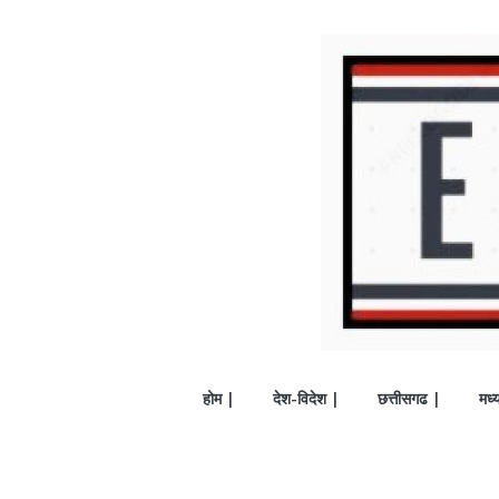
होम |
देश-विदेश |
छत्तीसगढ |
मध्