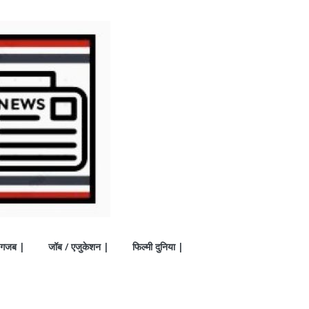
गजब |
जॉब / एजुकेशन |
फिल्मी दुनिया |