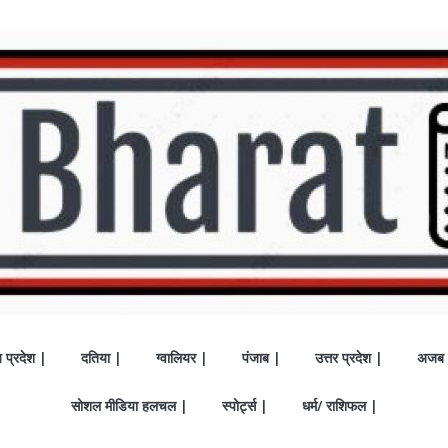
य प्रदेश |
दतिया |
ग्वालियर |
पंजाब |
उत्तर प्रदेश |
अजब 
सोशल मीडिया हलचल |
स्पोर्ट्स |
धर्म/ राशिफल |