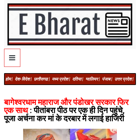
होम |
देश-विदेश |
छत्तीसगढ |
मध्य प्रदेश |
दतिया |
ग्वालियर |
पंजाब |
उत्तर प्रदेश |
अज
बागेश्वरधाम महाराज और पंडोखर सरकार फिर
एक साथ
: पीतांबरा पीठ पर एक ही दिन पहुंचे,
पूजा अर्चना कर मां के दरबार में लगाई हाजिरी