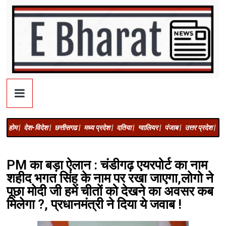
होम |
देश-विदेश |
छत्तीसगढ |
मध्य प्रदेश |
दतिया |
ग्वालियर |
पंजाब |
उत्तर प्रदेश |
अज
PM का बड़ा ऐलान : चंडीगढ़ एयरपोर्ट का नाम
शहीद भगत सिंह के नाम पर रखा जाएगा,लोगो ने
पूछा मोदी जी हमें चीतों को देखने का अवसर कब
मिलेगा ?, प्रधानमंत्री ने दिया ये जवाब !