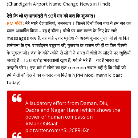
(Chandigarh Airport Name Change News in Hindi)
ऐसे कि थी प्रधानमंत्री ने 93वें मन की बात कि शुरुवात !
PM मोदी :
मेरे प्यारे देशवासियो, नमस्कार। पिछले दिनों जिस बात ने हम सब का
ध्यान आकर्षित किया – वह है चीता। चीतों पर बात करने के लिए ढ़ेर सारे
messages आए हैं, वह चाहे उत्तर प्रदेश के अरुण कुमार गुप्ता जी हों या फिर
तेलंगाना के एन. रामचंद्रन रघुराम जी; गुजरात के राजन जी हों या फिर दिल्ली
के सुब्रत जी। देश के कोने-कोने से लोगों ने भारत में चीतों के लौटने पर खुशियाँ
जताई हैं। 130 करोड़ भारतवासी खुश हैं, गर्व से भरे हैं – यह है भारत का
प्रकृति प्रेम। इस बारे में लोगों का एक common सवाल यही है कि मोदी जी
हमें चीतों को देखने का अवसर कब मिलेगा ?(PM Modi mann ki baat
today)
A laudatory effort from Daman, Diu,
Dadra and Nagar Haveli which shows the
power of human compassion.
#MannKiBaat
pic.twitter.com/hSL2CFRHXr