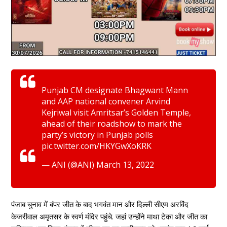
Punjab CM designate Bhagwant Mann
and AAP national convener Arvind
Kejriwal visit Amritsar’s Golden Temple,
ahead of their roadshow to mark the
party’s victory in Punjab polls
pic.twitter.com/HKYGwXoKRK
— ANI (@ANI)
March 13, 2022
पंजाब चुनाव में बंपर जीत के बाद भगवंत मान और दिल्ली सीएम अरविंद
केजरीवाल अमृतसर के स्वर्ण मंदिर पहुंचे. जहां उन्होंने माथा टेका और जीत का