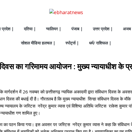
य प्रदेश |
दतिया |
ग्वालियर |
पंजाब |
उत्तर प्रदेश |
अजब 
सोशल मीडिया हलचल |
स्पोर्ट्स |
धर्म/ राशिफल |
िवस का गरिमामय आयोजन : मुख्य न्यायाधीश के प्रयास
हा के मार्गदर्शन में 26 नवम्बर को छत्तीसगढ़ न्यायिक अकादमी द्वारा संविधान दिवस के
िधान दिवस की बधाई दी है। गौरतलब है कि मुख्य न्यायाधीश सिन्हा संविधान दिवस के मौके
 उच्च न्यायालय के जस्टिस नरेंद्र कुमार व्यास एवं विशिष्ठ अतिथि जस्टिस राकेश कुमार 
 न्यायाधीश गण शामिल हुए।
उद्देशिका का पठन किया गया। इस अवसर पर जस्टिस नरेंद्र कुमार व्यास ने कहा कि संविध
कि संविधान में नागरिकों को अनेक अधिकार प्रदान किए गए है। न्यायपालिका का यह दायित्व ह