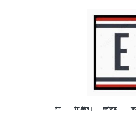
होम |
देश-विदेश |
छत्तीसगढ |
मध्