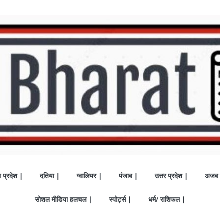
य प्रदेश |
दतिया |
ग्वालियर |
पंजाब |
उत्तर प्रदेश |
अजब 
सोशल मीडिया हलचल |
स्पोर्ट्स |
धर्म/ राशिफल |