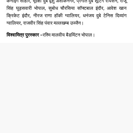
केनोइंग सीहोर, भूरक्षा दुबे वूशु अशोकनगर, प्रगति दुबे शूटिंग रायसेन, राजू
सिंह घुड़सवारी भोपाल, सुबोध चौरसिया सॉफ्टबाल इंदौर, आवेश खान
क्रिकेट इंदौर, नीरज राणा हॉकी ग्वालियर, धनंजय दुबे टेनिस दिव्यांग
ग्वालियर, राजवीर सिंह पंवार मल्लखम्ब उज्जैन।
विश्वामित्र पुरस्कार –
रश्मि मालवीय बैडमिंटन भोपाल।