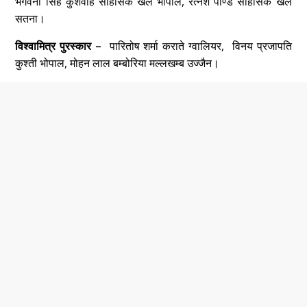
भगवना सिंह कुशवाह साहसिक खेल भोपाल, रत्नेश पाण्डे साहसिक खेल
सतना।
विश्वामित्र पुरस्कार –
पारितोष शर्मा कराते ग्वालियर, विनय प्रजापति
कुश्ती भोपाल, मोहन लाल बम्बोरिया मल्लखम्ब उज्जैन।