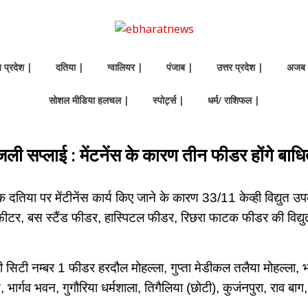
य प्रदेश |
दतिया |
ग्वालियर |
पंजाब |
उत्तर प्रदेश |
अजब 
सोशल मीडिया हलचल |
स्पोर्ट्स |
धर्म/ राशिफल |
िजली सप्लाई : मेंटनेंस के कारण तीन फीडर होंगे बाध
क दतिया पर मेंटीनेंस कार्य किए जाने के कारण 33/11 केव्ही विद्युत उपक
 फीटर, बस स्टैंड फीडर, हास्पिटल फीडर, रिछरा फाटक फीडर की विद्य
 केव्ही सिटी नम्बर 1 फीडर हरदौल मोहल्ला, गुप्ता मेडीकल तलैया मोहल्ला
भार्गव भवन, गुगौरिया धर्मशाला, तिगैलिया (छोटी), कुजंनपुरा, राव बाग, 