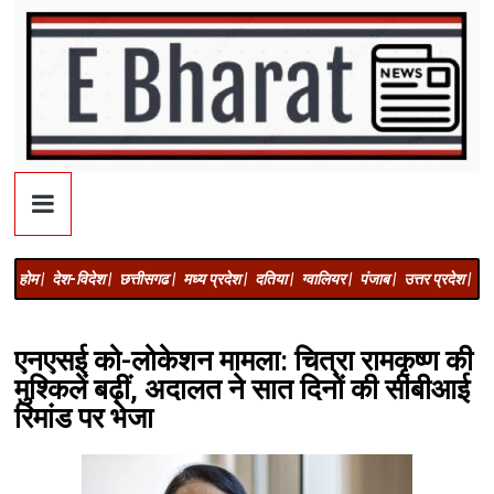
होम |
देश-विदेश |
छत्तीसगढ |
मध्य प्रदेश |
दतिया |
ग्वालियर |
पंजाब |
उत्तर प्रदेश |
अज
एनएसई को-लोकेशन मामला: चित्रा रामकृष्ण की
मुश्किलें बढ़ीं, अदालत ने सात दिनों की सीबीआई
रिमांड पर भेजा