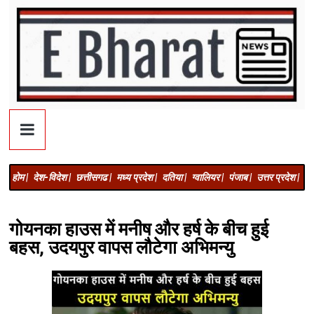
होम |
देश-विदेश |
छत्तीसगढ |
मध्य प्रदेश |
दतिया |
ग्वालियर |
पंजाब |
उत्तर प्रदेश |
अज
गोयनका हाउस में मनीष और हर्ष के बीच हुई
बहस, उदयपुर वापस लौटेगा अभिमन्यु