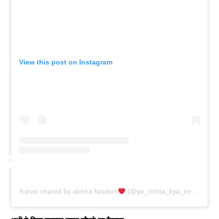
View this post on Instagram
A post shared by abhira fandom
(@ye_rishta_kya_kehlata_haii)