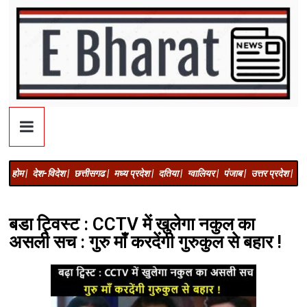
होम |
देश-विदेश |
छत्तीसगढ |
मध्य प्रदेश |
दतिया |
ग्वालियर |
पंजाब |
उत्तर प्रदेश |
अज
बडा ट्विस्ट : CCTV में खुलेगा नकुल का
असली सच : गुरु माँ करदेंगी गुरुकुल से बहार !