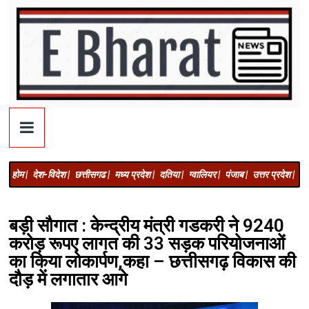
होम |
देश-विदेश |
छत्तीसगढ |
मध्य प्रदेश |
दतिया |
ग्वालियर |
पंजाब |
उत्तर प्रदेश |
अज
बड़ी सौगात : केन्द्रीय मंत्री गडकरी ने 9240
करोड़ रूपए लागत की 33 सड़क परियोजनाओं
का किया लोकार्पण,कहा – छत्तीसगढ़ विकास की
दौड़ में लगातार आगे