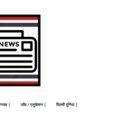
गजब |
जॉब / एजुकेशन |
फिल्मी दुनिया |