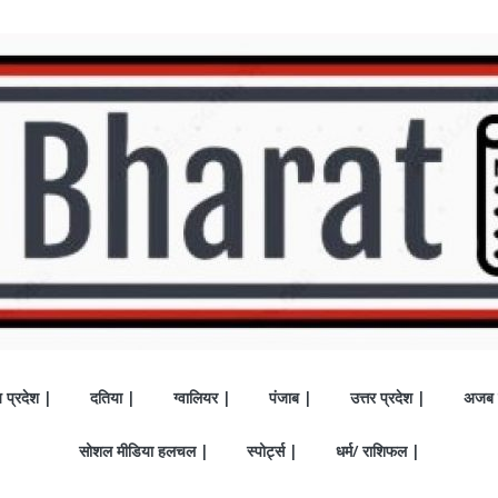
य प्रदेश |
दतिया |
ग्वालियर |
पंजाब |
उत्तर प्रदेश |
अजब 
सोशल मीडिया हलचल |
स्पोर्ट्स |
धर्म/ राशिफल |