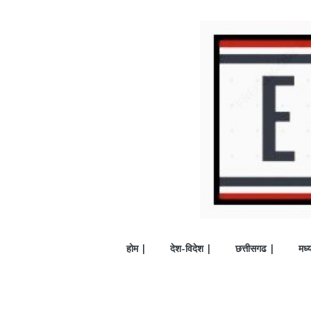
होम |
देश-विदेश |
छत्तीसगढ |
मध्