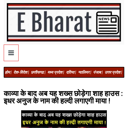
होम |
देश-विदेश |
छत्तीसगढ |
मध्य प्रदेश |
दतिया |
ग्वालियर |
पंजाब |
उत्तर प्रदेश |
अज
काव्या के बाद अब यह शख्स छोड़ेगा शाह हाउस :
इधर अनुज के नाम की हल्दी लगाएगी माया !