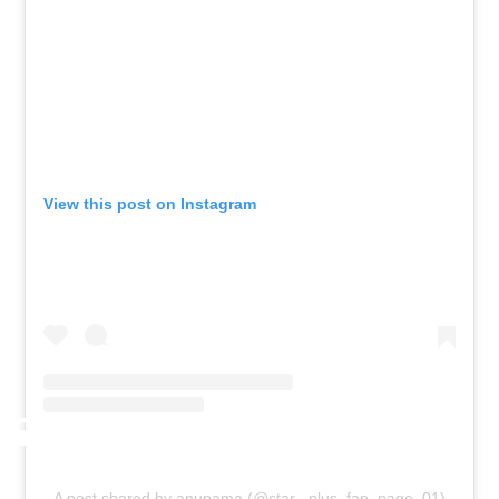
View this post on Instagram
A post shared by anupama (@star_.plus_fan_page_01)