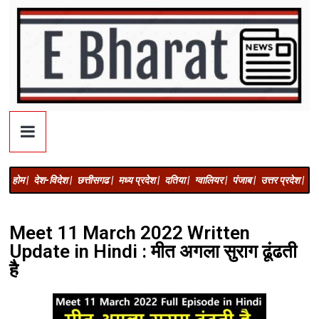
होम |
देश-विदेश |
छत्तीसगढ |
मध्य प्रदेश |
दतिया |
ग्वालियर |
पंजाब |
उत्तर प्रदेश |
अज
Meet 11 March 2022 Written
Update in Hindi : मीत अगला सुराग ढूंढती
है