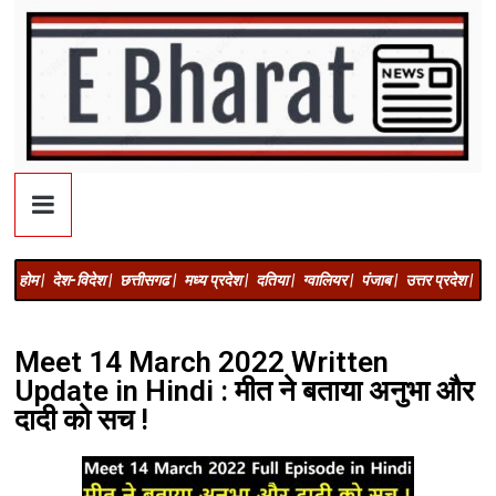
होम |
देश-विदेश |
छत्तीसगढ |
मध्य प्रदेश |
दतिया |
ग्वालियर |
पंजाब |
उत्तर प्रदेश |
अज
Meet 14 March 2022 Written
Update in Hindi : मीत ने बताया अनुभा और
दादी को सच !