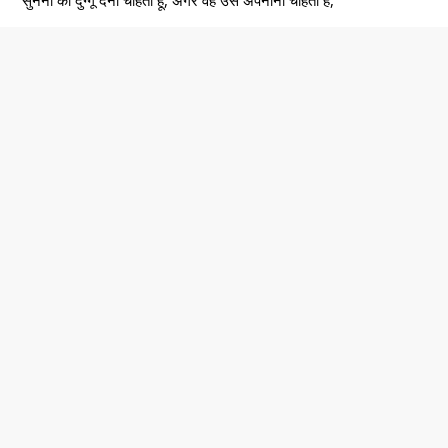
सुनैना को दुग्गू देना चाहता हूं, अगर वह उसे अपनाना चाहती है,