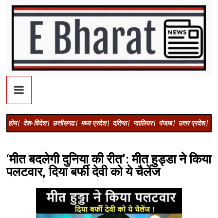
होम |
देश-विदेश |
छत्तीसगढ |
मध्य प्रदेश |
दतिया |
ग्वालियर |
पंजाब |
उत्तर प्रदेश |
अज
‘मीत बदलेगी दुनिया की रीत’: मीत हुड्डा ने किया
पलटवार, दिया बर्फी देवी को ये चैलेंज