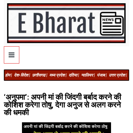
होम |
देश-विदेश |
छत्तीसगढ |
मध्य प्रदेश |
दतिया |
ग्वालियर |
पंजाब |
उत्तर प्रदेश |
अज
‘अनुपमा’: अपनी मां की जिंदगी बर्बाद करने की
कोशिश करेगा तोषु, देगा अनुज से अलग करने
की धमकी