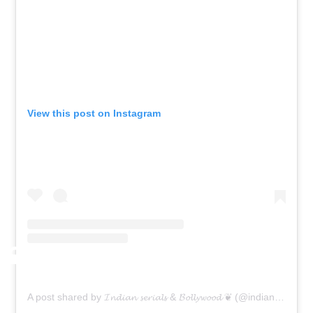
View this post on Instagram
A post shared by 𝓘𝓷𝓭𝓲𝓪𝓷 𝓼𝓮𝓻𝓲𝓪𝓵𝓼 & 𝓑𝓸𝓵𝓵𝔂𝔀𝓸𝓸𝓭 ❦ (@indianserial18)