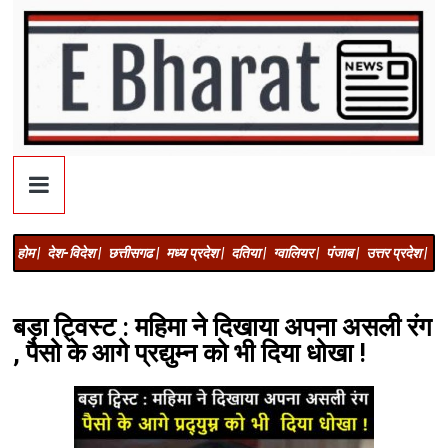
होम |
देश-विदेश |
छत्तीसगढ |
मध्य प्रदेश |
दतिया |
ग्वालियर |
पंजाब |
उत्तर प्रदेश |
अज
बड़ा ट्विस्ट : महिमा ने दिखाया अपना असली रंग
, पैसो के आगे प्रद्युम्न को भी दिया धोखा !