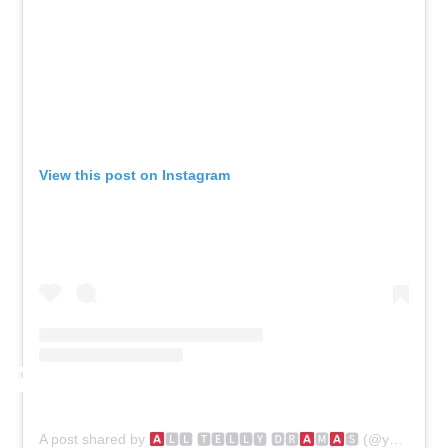
View this post on Instagram
A post shared by
🅻🅻 🆃🅴🅻🅻🆈 🅳🆁
🅼
🆂 (@yehhaichahatein_alltellydramas)