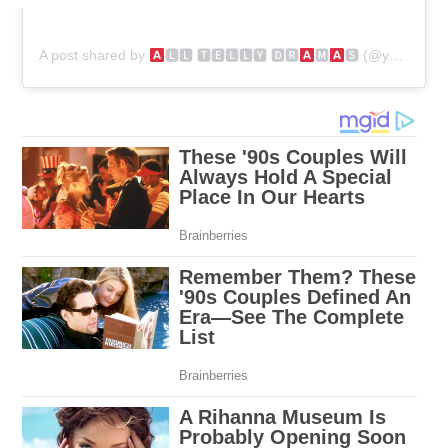
A post shared by
🅻🅻 🆃🅴🅻🅻🆈 🅳🆁
🅼
🆂 (@yehhaichahatein_alltellydramas)