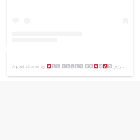
A post shared by
🅻🅻 🆃🅴🅻🅻🆈 🅳🆁
🅼
🆂 (@yehhaichahatein_alltellydramas)