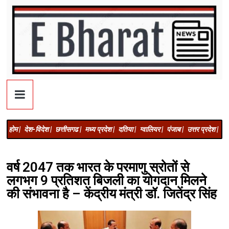
होम |
देश-विदेश |
छत्तीसगढ |
मध्य प्रदेश |
दतिया |
ग्वालियर |
पंजाब |
उत्तर प्रदेश |
अज
वर्ष 2047 तक भारत के परमाणु स्रोतों से
लगभग 9 प्रतिशत बिजली का योगदान मिलने
की संभावना है – केंद्रीय मंत्री डॉ. जितेंद्र सिंह