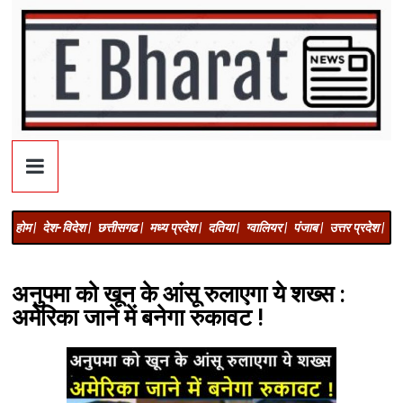
होम |
देश-विदेश |
छत्तीसगढ |
मध्य प्रदेश |
दतिया |
ग्वालियर |
पंजाब |
उत्तर प्रदेश |
अज
अनुपमा को खून के आंसू रुलाएगा ये शख्स :
अमेरिका जाने में बनेगा रुकावट !