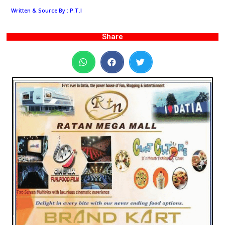
Written & Source By : P.T.I
Share