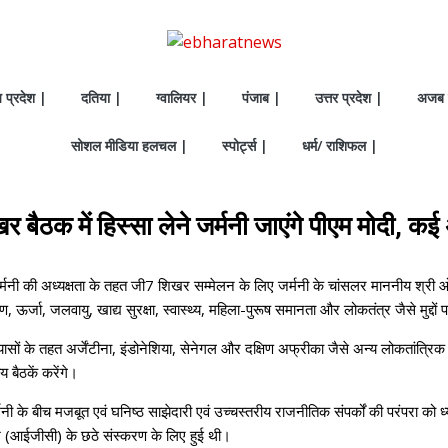
य प्रदेश |
दतिया |
ग्वालियर |
पंजाब |
उत्तर प्रदेश |
अजब 
सोशल मीडिया हलचल |
स्पोर्ट्स |
धर्म/ राशिफल |
 बैठक में हिस्सा लेने जर्मनी जाएंगे पीएम मोदी, कई अह
मनी की अध्‍यक्षता के तहत जी7 शिखर सम्मेलन के लिए जर्मनी के चांसलर माननीय श्री ओल
, ऊर्जा, जलवायु, खाद्य सुरक्षा, स्‍वास्‍थ्‍य, महिला-पुरूष समानता और लोकतंत्र जैसे मुद्दो
प्रयासों के तहत अर्जेंटीना, इंडोनेशिया, सेनेगल और दक्षिण अफ्रीका जैसे अन्य लोकतांत्
य बैठकें करेंगे।
बीच मजबूत एवं घनिष्ठ साझेदारी एवं उच्चस्तरीय राजनीतिक संपर्कों की परंपरा को ध्यान
श (आईजीसी) के छठे संस्करण के लिए हुई थी।