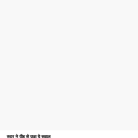
रुद्र ने पीहू से पूछा ये सवाल