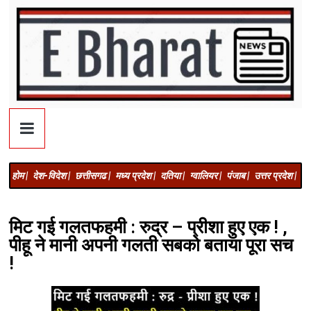
होम |
देश-विदेश |
छत्तीसगढ |
मध्य प्रदेश |
दतिया |
ग्वालियर |
पंजाब |
उत्तर प्रदेश |
अज
मिट गई गलतफहमी : रुद्र – प्रीशा हुए एक ! ,
पीहू ने मानी अपनी गलती सबको बताया पूरा सच
!