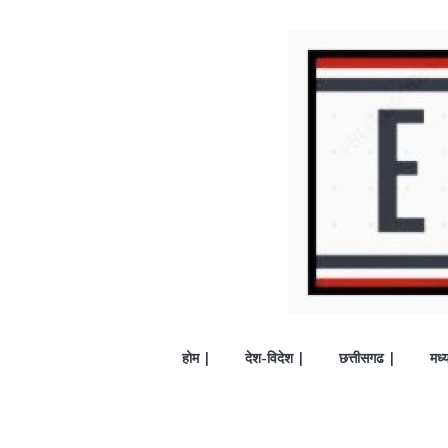
होम |
देश-विदेश |
छत्तीसगढ |
मध्