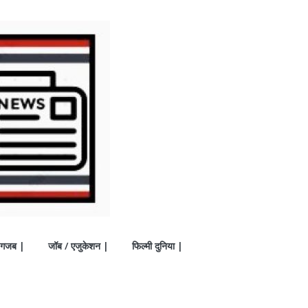
गजब |
जॉब / एजुकेशन |
फिल्मी दुनिया |