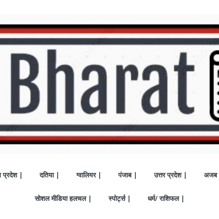
य प्रदेश |
दतिया |
ग्वालियर |
पंजाब |
उत्तर प्रदेश |
अजब 
सोशल मीडिया हलचल |
स्पोर्ट्स |
धर्म/ राशिफल |