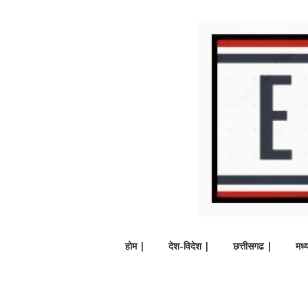
होम |
देश-विदेश |
छत्तीसगढ |
मध्