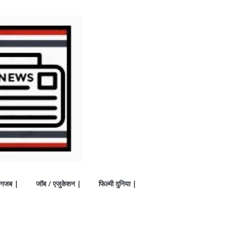
गजब |
जॉब / एजुकेशन |
फिल्मी दुनिया |