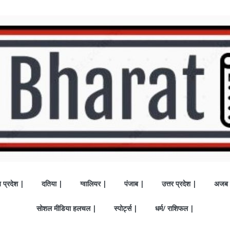
य प्रदेश |
दतिया |
ग्वालियर |
पंजाब |
उत्तर प्रदेश |
अजब 
सोशल मीडिया हलचल |
स्पोर्ट्स |
धर्म/ राशिफल |