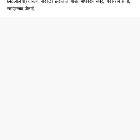
छोटेलाल श्रीवास्तव, बैरिस्टर छेदीलाल, पंडित माधवराव सप्रे, परसराम सोनी,
रामप्रसाद पोटाई,