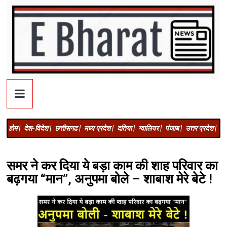
होम |
देश-विदेश |
छत्तीसगढ |
मध्य प्रदेश |
दतिया |
ग्वालियर |
पंजाब |
उत्तर प्रदेश |
अज
समर ने कर दिया ये बड़ा काम की शाह परिवार का
बढ़गया “मान”, अनुपमा बोले – शाबाश मेरे बेटे !