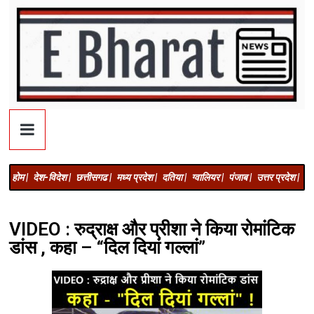
होम |
देश-विदेश |
छत्तीसगढ |
मध्य प्रदेश |
दतिया |
ग्वालियर |
पंजाब |
उत्तर प्रदेश |
अज
VIDEO : रुद्राक्ष और प्रीशा ने किया रोमांटिक
डांस , कहा – “दिल दियां गल्लां”