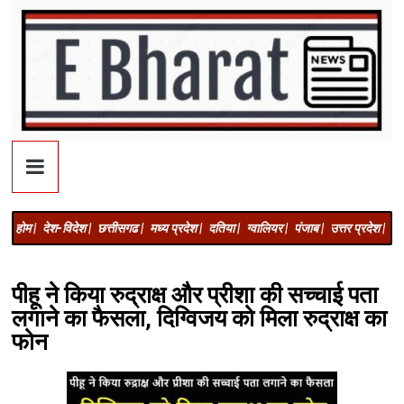
होम |
देश-विदेश |
छत्तीसगढ |
मध्य प्रदेश |
दतिया |
ग्वालियर |
पंजाब |
उत्तर प्रदेश |
अज
पीहू ने किया रुद्राक्ष और प्रीशा की सच्चाई पता
लगाने का फैसला, दिग्विजय को मिला रुद्राक्ष का
फोन