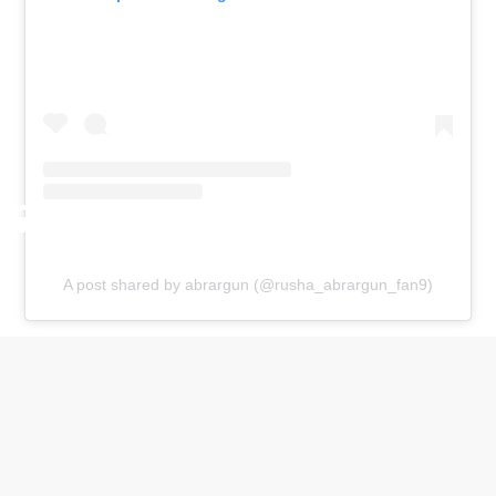
A post shared by abrargun (@rusha_abrargun_fan9)