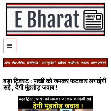
होम |
देश-विदेश |
छत्तीसगढ |
मध्य प्रदेश |
दतिया |
ग्वालियर |
पंजाब |
उत्तर प्रदेश |
अज
बड़ा ट्विस्ट : पाखी को जमकर फटकार लगाईगी
सई , देगी मुंहतोड़ जवाब !