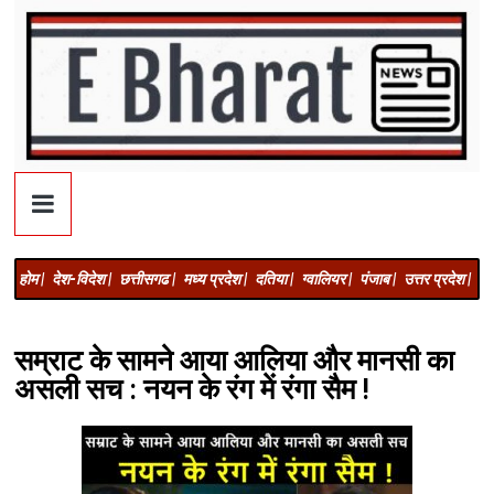
होम |
देश-विदेश |
छत्तीसगढ |
मध्य प्रदेश |
दतिया |
ग्वालियर |
पंजाब |
उत्तर प्रदेश |
अज
सम्राट के सामने आया आलिया और मानसी का
असली सच : नयन के रंग में रंगा सैम !