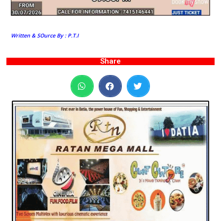
Written & SOurce By : P.T.I
Share