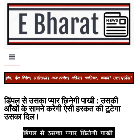
होम |
देश-विदेश |
छत्तीसगढ |
मध्य प्रदेश |
दतिया |
ग्वालियर |
पंजाब |
उत्तर प्रदेश |
अज
डिंपल से उसका प्यार छिनेगी पाखी : उसकी
आँखों के सामने करेगी ऐसी हरकत की टूटेगा
उसका दिल !