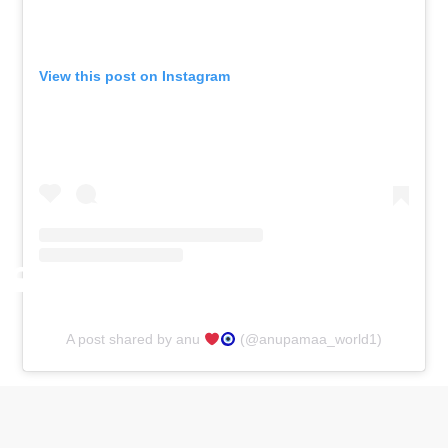
View this post on Instagram
A post shared by anu
(@anupamaa_world1)