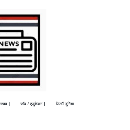
गजब |
जॉब / एजुकेशन |
फिल्मी दुनिया |