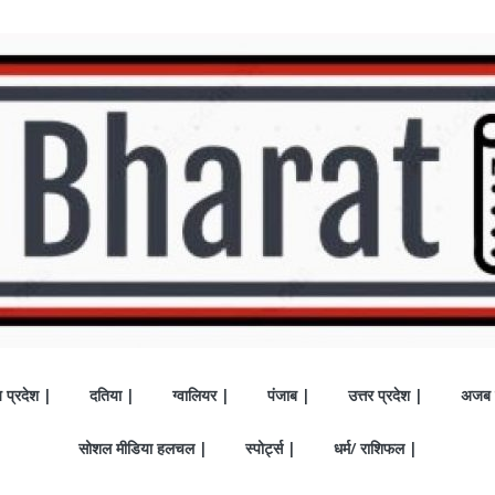
य प्रदेश |
दतिया |
ग्वालियर |
पंजाब |
उत्तर प्रदेश |
अजब 
सोशल मीडिया हलचल |
स्पोर्ट्स |
धर्म/ राशिफल |