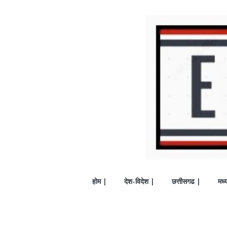
होम |
देश-विदेश |
छत्तीसगढ |
मध्