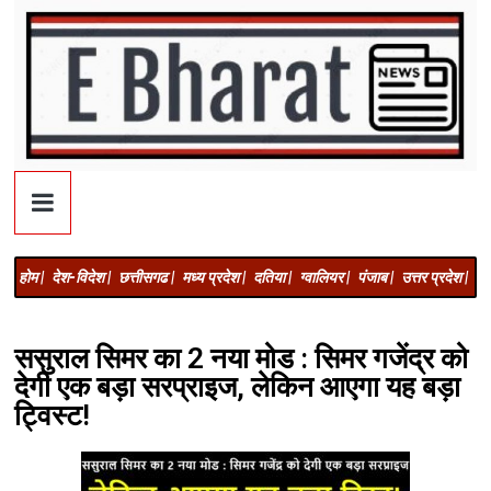
होम |
देश-विदेश |
छत्तीसगढ |
मध्य प्रदेश |
दतिया |
ग्वालियर |
पंजाब |
उत्तर प्रदेश |
अज
ससुराल सिमर का 2 नया मोड : सिमर गजेंद्र को
देगी एक बड़ा सरप्राइज, लेकिन आएगा यह बड़ा
ट्विस्ट!