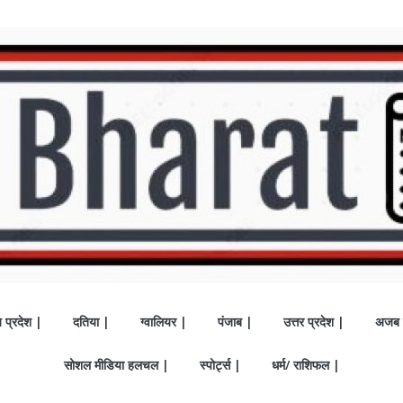
य प्रदेश |
दतिया |
ग्वालियर |
पंजाब |
उत्तर प्रदेश |
अजब 
सोशल मीडिया हलचल |
स्पोर्ट्स |
धर्म/ राशिफल |