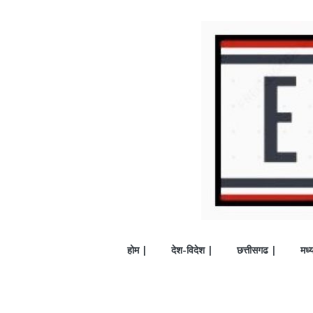
होम |
देश-विदेश |
छत्तीसगढ |
मध्