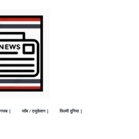
गजब |
जॉब / एजुकेशन |
फिल्मी दुनिया |